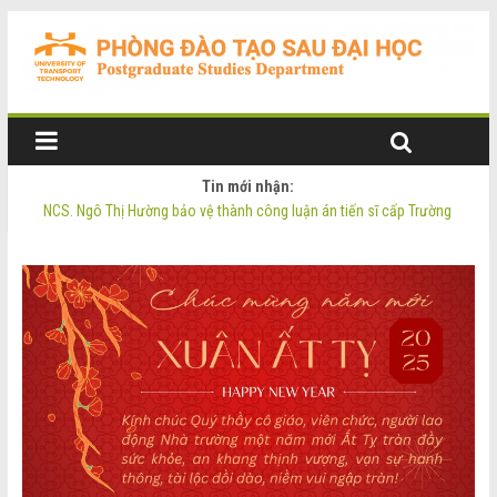
Tin mới nhận:
NCS. Ngô Thị Hường bảo vệ thành công luận án tiến sĩ cấp Trường
Thông báo Tuyển sinh Đào tạo trình độ Thạc sĩ đợt 2 năm 2026
Thông tin luận án tiến sĩ của NCS. Phạm Thị Oanh
Thông tin luận án tiến sĩ của NCS. Ngô Thị Hường
NCS. Phạm Thị Oanh bảo vệ thành công luận án tiến sĩ cấp Trường