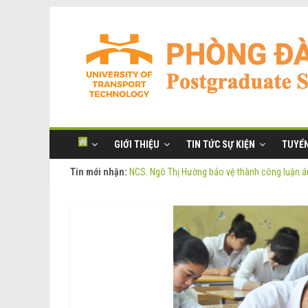
GIỚI THIỆU
TIN TỨC SỰ KIỆN
TUYỂN
Tin mới nhận:
NCS. Ngô Thị Hường bảo vệ thành công luận án
Thông báo Tuyển sinh Đào tạo trình độ Thạc s
Thông tin luận án tiến sĩ của NCS. Phạm Thị O
Thông tin luận án tiến sĩ của NCS. Ngô Thị Hư
NCS. Phạm Thị Oanh bảo vệ thành công luận án