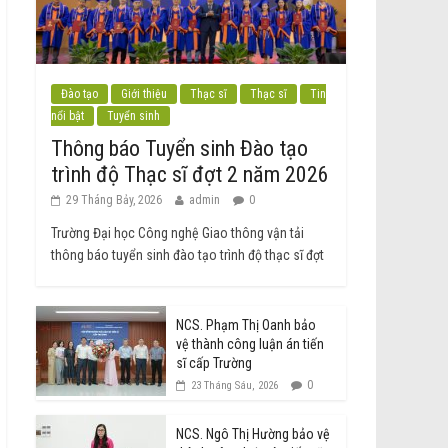
Đào tạo
Giới thiệu
Thạc sĩ
Thạc sĩ
Tin
nổi bật
Tuyển sinh
Thông báo Tuyển sinh Đào tạo
trình độ Thạc sĩ đợt 2 năm 2026
29 Tháng Bảy, 2026
admin
0
Trường Đại học Công nghệ Giao thông vận tải
thông báo tuyển sinh đào tạo trình độ thạc sĩ đợt
NCS. Phạm Thị Oanh bảo
vệ thành công luận án tiến
sĩ cấp Trường
0
23 Tháng Sáu, 2026
NCS. Ngô Thị Hường bảo vệ