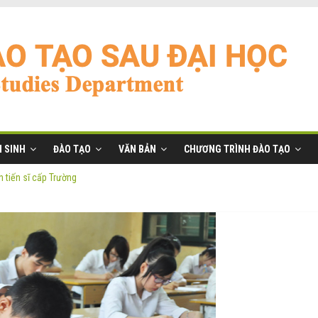
 SINH
ĐÀO TẠO
VĂN BẢN
CHƯƠNG TRÌNH ĐÀO TẠO
 tiến sĩ cấp Trường
ĩ đợt 2 năm 2026
anh
ờng
 tiến sĩ cấp Trường