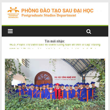
Tin mới nhận:
NCS. Phạm Thị Oanh bảo vệ thành công luận án tiến sĩ cấp Trường
NCS. Ngô Thị Hường bảo vệ thành công luận án tiến sĩ cấp Trường
Thông báo Tuyển sinh Đào tạo trình độ Thạc sĩ đợt 2 năm 2026
Thông tin luận án tiến sĩ của NCS. Phạm Thị Oanh
Thông tin luận án tiến sĩ của NCS. Ngô Thị Hường