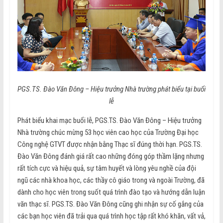
PGS.TS. Đào Văn Đông – Hiệu trưởng Nhà trường phát biểu tại buổi
lễ
Phát biểu khai mạc buổi lễ, PGS.TS. Đào Văn Đông – Hiệu trưởng
Nhà trường chúc mừng 53 học viên cao học của Trường Đại học
Công nghệ GTVT được nhận bằng Thạc sĩ đúng thời hạn. PGS.TS.
Đào Văn Đông đánh giá rất cao những đóng góp thầm lặng nhưng
rất tích cực và hiệu quả, sự tâm huyết và lòng yêu nghề của đội
ngũ các nhà khoa học, các thầy cô giáo trong và ngoài Trường, đã
dành cho học viên trong suốt quá trình đào tạo và hướng dẫn luận
văn thạc sĩ. PGS.TS. Đào Văn Đông cũng ghi nhận sự cố gắng của
các bạn học viên đã trải qua quá trình học tập rất khó khăn, vất vả,