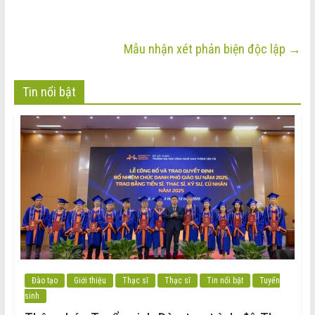
Mẫu nhận xét phản biện độc lập
→
Tin nổi bật
Đào tạo
Giới thiệu
Thạc sĩ
Thạc sĩ
Tin nổi bật
Tuyển
sinh