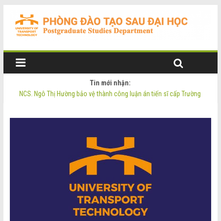
Tin mới nhận:
NCS. Ngô Thị Hường bảo vệ thành công luận án tiến sĩ cấp Trường
Thông báo Tuyển sinh Đào tạo trình độ Thạc sĩ đợt 2 năm 2026
Thông tin luận án tiến sĩ của NCS. Phạm Thị Oanh
Thông tin luận án tiến sĩ của NCS. Ngô Thị Hường
NCS. Phạm Thị Oanh bảo vệ thành công luận án tiến sĩ cấp Trường