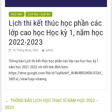
Học viên
Lịch học - Lịch thi
Lịch thi kết thúc học phần các
lớp cao học Học kỳ 1, năm học
2022-2023
16 Tháng Mười, 2022
admin
Thông báo:Lịch thi kết thúc học phần các lớp cao học học kỳ 1
năm học 2021-2022 chi tiết link đính kèm:
https://drive.google.com/file/d/1sy06nbY_Ai4l6WRGtKRk1EG6f_
3d01xL/view?usp=sharing
←
THÔNG BÁO LỊCH HỌC THẠC SĨ NĂM HỌC 2022 –
2023