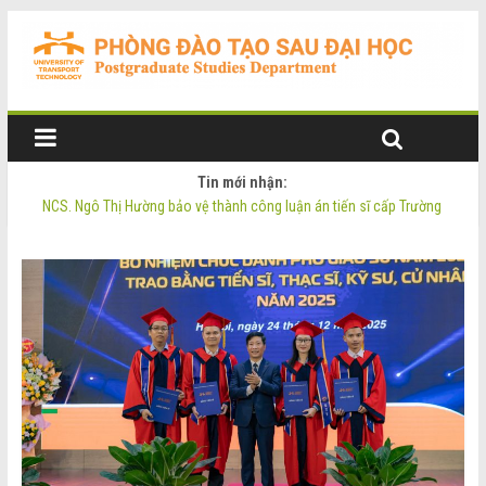
Tin mới nhận:
NCS. Ngô Thị Hường bảo vệ thành công luận án tiến sĩ cấp Trường
Thông báo Tuyển sinh Đào tạo trình độ Thạc sĩ đợt 2 năm 2026
Thông tin luận án tiến sĩ của NCS. Phạm Thị Oanh
Thông tin luận án tiến sĩ của NCS. Ngô Thị Hường
NCS. Phạm Thị Oanh bảo vệ thành công luận án tiến sĩ cấp Trường