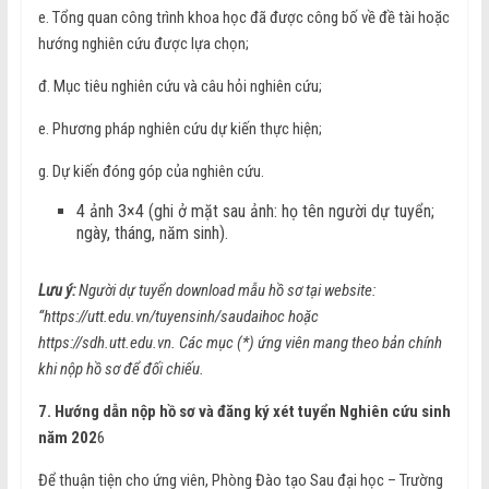
e. Tổng quan công trình khoa học đã được công bố về đề tài hoặc
hướng nghiên cứu được lựa chọn;
đ. Mục tiêu nghiên cứu và câu hỏi nghiên cứu;
e. Phương pháp nghiên cứu dự kiến thực hiện;
g. Dự kiến đóng góp của nghiên cứu.
4 ảnh 3×4 (ghi ở mặt sau ảnh: họ tên người dự tuyển;
ngày, tháng, năm sinh).
Lưu ý:
Người dự tuyển download mẫu hồ sơ tại website:
“https://utt.edu.vn/tuyensinh/saudaihoc hoặc
https://sdh.utt.edu.vn. Các mục (*) ứng viên mang theo bản chính
khi nộp hồ sơ để đối chiếu.
7. Hướng dẫn nộp hồ sơ và đăng ký xét tuyển Nghiên cứu sinh
năm 202
6
Để thuận tiện cho ứng viên, Phòng Đào tạo Sau đại học – Trường