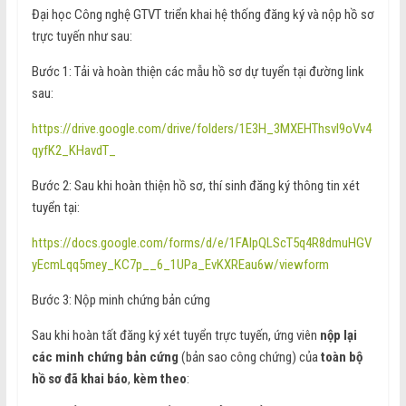
Đại học Công nghệ GTVT triển khai hệ thống đăng ký và nộp hồ sơ
trực tuyến như sau:
Bước 1: Tải và hoàn thiện các mẫu hồ sơ dự tuyển tại đường link
sau:
https://drive.google.com/drive/folders/1E3H_3MXEHThsvl9oVv4
qyfK2_KHavdT_
Bước 2: Sau khi hoàn thiện hồ sơ, thí sinh đăng ký thông tin xét
tuyển tại:
https://docs.google.com/forms/d/e/1FAIpQLScT5q4R8dmuHGV
yEcmLqq5mey_KC7p__6_1UPa_EvKXREau6w/viewform
Bước 3: Nộp minh chứng bản cứng
Sau khi hoàn tất đăng ký xét tuyển trực tuyến, ứng viên
nộp lại
các minh chứng bản cứng
(bản sao công chứng) của
toàn bộ
hồ sơ đã khai báo
,
kèm theo
: