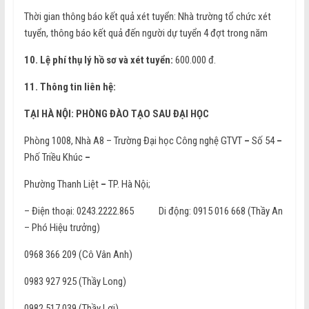
Thời gian thông báo kết quả xét tuyển: Nhà trường tổ chức xét
tuyển, thông báo kết quả đến người dự tuyển 4 đợt trong năm
10. Lệ phí thụ lý hồ sơ và xét tuyển:
600.000 đ.
11.
Thông tin liên hệ:
TẠI HÀ NỘI: PHÒNG ĐÀO TẠO SAU ĐẠI HỌC
Phòng 1008, Nhà A8 – Trường Đại học Công nghệ GTVT
–
Số 54
–
Phố Triều Khúc
–
Phường Thanh Liệt
–
TP. Hà Nội;
– Điện thoại: 0243.2222.865 Di động: 0915 016 668 (Thầy An
– Phó Hiệu trưởng)
0968 366 209 (Cô Vân Anh)
0983 927 925 (Thầy Long)
0982 517 039 (Thầy Lợi)