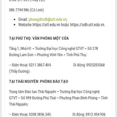
086 7744 986 (Cô Linh)
Email:
phongdtsdh@utt.edu.vn;
Website https://utt.edu.vn hoặc https://sdh.utt.edu.vn.
TẠI PHÚ THỌ: VĂN PHÒNG MỘT CỬA
Tầng 1, Nhà H1
–
Trường Đại học Công nghệ GTVT
–
Số 278
Đường Lam Sơn
–
Phường Vĩnh Yên
–
Tỉnh Phú Thọ;
– Điện thoại: 0211.3867.404 Di động: 0925205568
(Thầy Dương).
TẠI THÁI NGUYÊN: PHÒNG ĐÀO TẠO
Trung tâm Đào tạo Thái Nguyên
–
Trường Đại học Công nghệ
GTVT
–
Số 999 Đường Phú Thái
–
Phường Phan Đình Phùng
–
Tỉnh
Thái Nguyên;
– Điện thoại: 0208.3856.545 Di động: 0912 454 936