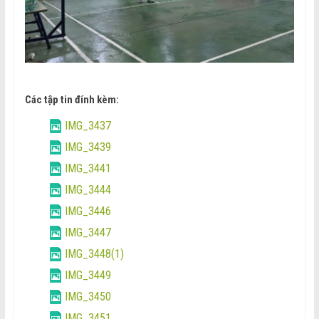
Các tập tin đính kèm:
IMG_3437
IMG_3439
IMG_3441
IMG_3444
IMG_3446
IMG_3447
IMG_3448(1)
IMG_3449
IMG_3450
IMG_3451