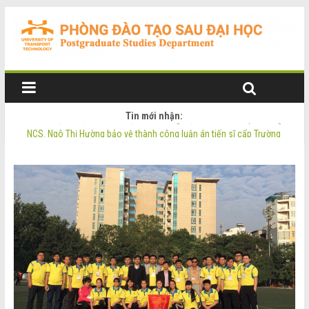
Tin mới nhận:
NCS. Phạm Thị Oanh bảo vệ thành công luận án tiến sĩ cấp Trường
NCS. Ngô Thị Hường bảo vệ thành công luận án tiến sĩ cấp Trường
Thông báo Tuyển sinh Đào tạo trình độ Thạc sĩ đợt 2 năm 2026
Thông tin luận án tiến sĩ của NCS. Phạm Thị Oanh
Thông tin luận án tiến sĩ của NCS. Ngô Thị Hường