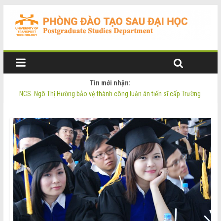
Tin mới nhận:
NCS. Ngô Thị Hường bảo vệ thành công luận án tiến sĩ cấp Trường
Thông báo Tuyển sinh Đào tạo trình độ Thạc sĩ đợt 2 năm 2026
Thông tin luận án tiến sĩ của NCS. Phạm Thị Oanh
Thông tin luận án tiến sĩ của NCS. Ngô Thị Hường
NCS. Phạm Thị Oanh bảo vệ thành công luận án tiến sĩ cấp Trường