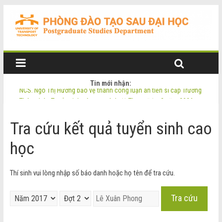
Tin mới nhận:
NCS. Ngô Thị Hường bảo vệ thành công luận án tiến sĩ cấp Trường
Thông báo Tuyển sinh Đào tạo trình độ Thạc sĩ đợt 2 năm 2026
Thông tin luận án tiến sĩ của NCS. Phạm Thị Oanh
Tra cứu kết quả tuyển sinh cao
Thông tin luận án tiến sĩ của NCS. Ngô Thị Hường
NCS. Phạm Thị Oanh bảo vệ thành công luận án tiến sĩ cấp Trường
học
Thí sinh vui lòng nhập số báo danh hoặc họ tên để tra cứu.
Tra cứu