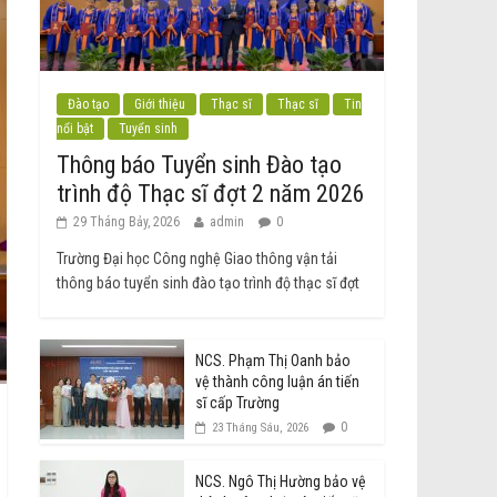
Đào tạo
Giới thiệu
Thạc sĩ
Thạc sĩ
Tin
nổi bật
Tuyển sinh
Thông báo Tuyển sinh Đào tạo
trình độ Thạc sĩ đợt 2 năm 2026
29 Tháng Bảy, 2026
admin
0
Trường Đại học Công nghệ Giao thông vận tải
thông báo tuyển sinh đào tạo trình độ thạc sĩ đợt
NCS. Phạm Thị Oanh bảo
vệ thành công luận án tiến
sĩ cấp Trường
0
23 Tháng Sáu, 2026
NCS. Ngô Thị Hường bảo vệ