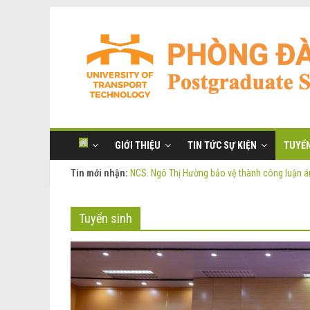
GIỚI THIỆU
TIN TỨC SỰ KIỆN
TUYỂN
Tin mới nhận:
NCS. Ngô Thị Hường bảo vệ thành công luận án
Thông báo Tuyển sinh Đào tạo trình độ Thạc s
Thông tin luận án tiến sĩ của NCS. Phạm Thị O
Tuyển sinh
Thông tin luận án tiến sĩ của NCS. Ngô Thị Hư
NCS. Phạm Thị Oanh bảo vệ thành công luận án