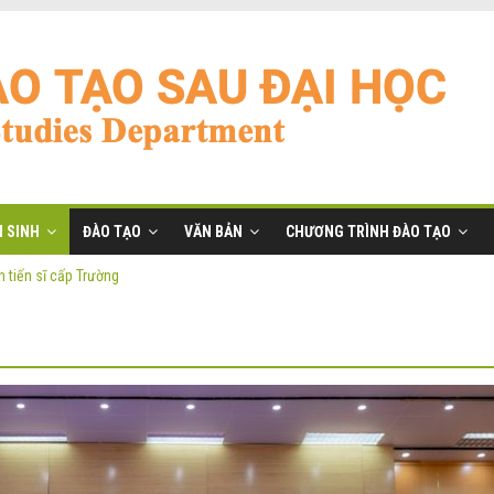
 SINH
ĐÀO TẠO
VĂN BẢN
CHƯƠNG TRÌNH ĐÀO TẠO
 tiến sĩ cấp Trường
ĩ đợt 2 năm 2026
anh
ờng
 tiến sĩ cấp Trường