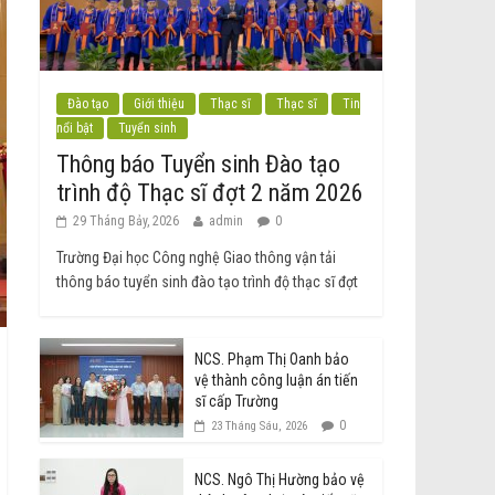
Đào tạo
Giới thiệu
Thạc sĩ
Thạc sĩ
Tin
nổi bật
Tuyển sinh
Thông báo Tuyển sinh Đào tạo
trình độ Thạc sĩ đợt 2 năm 2026
29 Tháng Bảy, 2026
admin
0
Trường Đại học Công nghệ Giao thông vận tải
thông báo tuyển sinh đào tạo trình độ thạc sĩ đợt
NCS. Phạm Thị Oanh bảo
vệ thành công luận án tiến
sĩ cấp Trường
0
23 Tháng Sáu, 2026
NCS. Ngô Thị Hường bảo vệ