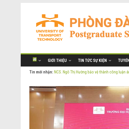
GIỚI THIỆU
TIN TỨC SỰ KIỆN
TUYỂN
Tin mới nhận:
NCS. Ngô Thị Hường bảo vệ thành công luận án
Thông báo Tuyển sinh Đào tạo trình độ Thạc s
Thông tin luận án tiến sĩ của NCS. Phạm Thị O
Thông tin luận án tiến sĩ của NCS. Ngô Thị Hư
NCS. Phạm Thị Oanh bảo vệ thành công luận án