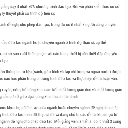
a giảng dạy ít nhất 70% chương trình đào tạo. Đối với phần kiến thức cơ sở
lý thuyết phải có trình độ tiến sĩ;
gành đề nghị cho phép đào tạo, trong đó có ít nhất 3 người cùng chuyên
u cầu đào tạo ngành hoặc chuyên ngành ở trình độ thạc sĩ, cụ thể:
 cơ sở sản xuất thử nghiệm với các trang thiết bị cần thiết đáp ứng yêu
o tạo;
uồn thông tin tư liệu (sách, giáo trình và tạp chí trong và ngoài nước) được
học các học phần trong chương trình đào tạo và thực hiện đề tài luận văn;
uyên, công bố công khai cam kết chất lượng giáo dục và chất lượng giáo
g của cơ sở giáo dục, công khai thu chi tài chính.
ứu khoa học ở lĩnh vực của ngành hoặc chuyên ngành đề nghị cho phép
 trình đào tạo trình độ thạc sĩ đã và đang chủ trì các đề tài khoa học từ
h đề nghị cho phép đào tạo. Mỗi giảng viên là tiến sĩ có ít nhất 3 công