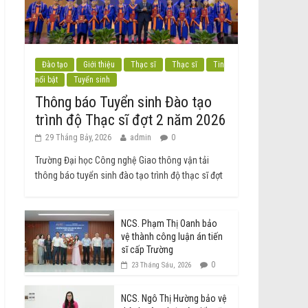
Đào tạo
Giới thiệu
Thạc sĩ
Thạc sĩ
Tin
nổi bật
Tuyển sinh
Thông báo Tuyển sinh Đào tạo
trình độ Thạc sĩ đợt 2 năm 2026
29 Tháng Bảy, 2026
admin
0
Trường Đại học Công nghệ Giao thông vận tải
thông báo tuyển sinh đào tạo trình độ thạc sĩ đợt
NCS. Phạm Thị Oanh bảo
vệ thành công luận án tiến
sĩ cấp Trường
0
23 Tháng Sáu, 2026
NCS. Ngô Thị Hường bảo vệ