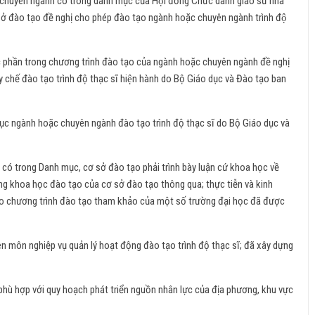
huyên ngành có trong danh mục của Hội đồng Chức danh giáo sư nhà
ở đào tạo đề nghị cho phép đào tạo ngành hoặc chuyên ngành trình độ
c phần trong chương trình đào tạo của ngành hoặc chuyên ngành đề nghị
chế đào tạo trình độ thạc sĩ hiện hành do Bộ Giáo dục và Đào tạo ban
ục ngành hoặc chuyên ngành đào tạo trình độ thạc sĩ do Bộ Giáo dục và
có trong Danh mục, cơ sở đào tạo phải trình bày luận cứ khoa học về
g khoa học đào tạo của cơ sở đào tạo thông qua; thực tiễn và kinh
o chương trình đào tạo tham khảo của một số trường đại học đã được
ên môn nghiệp vụ quản lý hoạt động đào tạo trình độ thạc sĩ; đã xây dựng
ù hợp với quy hoạch phát triển nguồn nhân lực của địa phương, khu vực