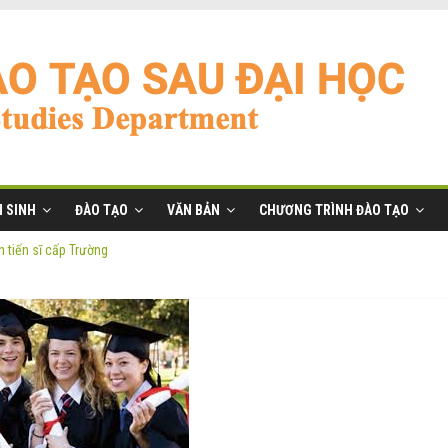
 SINH
ĐÀO TẠO
VĂN BẢN
CHƯƠNG TRÌNH ĐÀO TẠO
 tiến sĩ cấp Trường
ĩ đợt 2 năm 2026
anh
ờng
 tiến sĩ cấp Trường