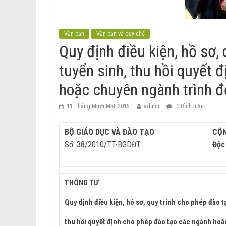
Văn bản
Văn bản và quy chế
Quy định điều kiện, hồ sơ, 
tuyển sinh, thu hồi quyết 
hoặc chuyên ngành trình độ
11 Tháng Mười Một, 2015
admin
0 Bình luận
BỘ GIÁO DỤC VÀ ĐÀO TẠO
CỘN
Số: 38/2010/TT-BGDĐT
Độc
Hà
THÔNG TƯ
Quy định điều kiện, hô sơ, quy trinh cho phép đào tạ
thu hồi quyết định cho phép đào tạo các ngành hoă