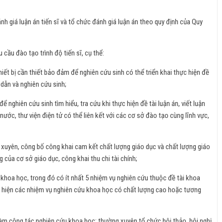
nh giá luận án tiến sĩ và tổ chức đánh giá luận án theo quy định của Quy
 cầu đào tạo trình độ tiến sĩ, cụ thể:
iết bị cần thiết bảo đảm để nghiên cứu sinh có thể triển khai thực hiện đề
ẫn và nghiên cứu sinh;
ể nghiên cứu sinh tìm hiểu, tra cứu khi thực hiện đề tài luận án, viết luận
 nước, thư viện điện tử có thể liên kết với các cơ sở đào tạo cùng lĩnh vực,
yên, công bố công khai cam kết chất lượng giáo dục và chất lượng giáo
g của cơ sở giáo dục, công khai thu chi tài chính;
u khoa học, trong đó có ít nhất 5 nhiệm vụ nghiên cứu thuộc đề tài khoa
c hiện các nhiệm vụ nghiên cứu khoa học có chất lượng cao hoặc tương
àm công tác nghiên cứu khoa học; thường xuyên tổ chức hội thảo, hội nghị