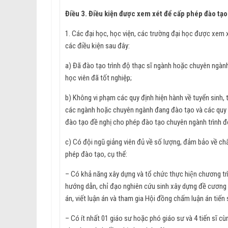
Điều 3. Điều kiện được xem xét để cấp phép đào tạ
1. Các đại học, học viện, các trường đại học được xem x
các điều kiện sau đây:
a) Đã đào tạo trình độ thạc sĩ ngành hoặc chuyên ngàn
học viên đã tốt nghiệp;
b) Không vi phạm các quy định hiện hành về tuyển sinh, tổ chức,
các ngành hoặc chuyên ngành đang đào tạo và các qu
đào tạo đề nghị cho phép đào tạo chuyên ngành trình độ
c) Có đội ngũ giảng viên đủ về số lượng, đảm bảo về ch
phép đào tạo, cụ thể:
– Có khả năng xây dựng và tổ chức thực hiện chương t
hướng dẫn, chỉ đạo nghiên cứu sinh xây dựng đề cương n
án, viết luận án và tham gia Hội đồng chấm luận án tiến s
– Có ít nhất 01 giáo sư hoặc phó giáo sư và 4 tiến sĩ c