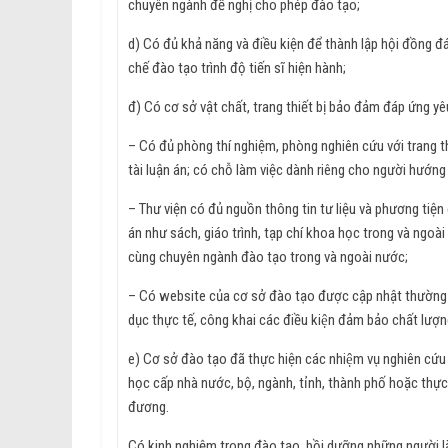
chuyên ngành đề nghị cho phép đào tạo;
d) Có đủ khả năng và điều kiện để thành lập hội đồng đá
chế đào tạo trình độ tiến sĩ hiện hành;
đ) Có cơ sở vật chất, trang thiết bị bảo đảm đáp ứng yêu
– Có đủ phòng thí nghiệm, phòng nghiên cứu với trang th
tài luận án; có chỗ làm việc dành riêng cho người hướng d
– Thư viện có đủ nguồn thông tin tư liệu và phương tiện đ
án như sách, giáo trình, tạp chí khoa học trong và ngoài
cùng chuyên ngành đào tạo trong và ngoài nước;
– Có website của cơ sở đào tạo được cập nhật thường xu
dục thực tế, công khai các điều kiện đảm bảo chất lượn
e) Cơ sở đào tạo đã thực hiện các nhiệm vụ nghiên cứ
học cấp nhà nước, bộ, ngành, tỉnh, thành phố hoặc thự
đương.
Có kinh nghiệm trong đào tạo, bồi dưỡng những người l