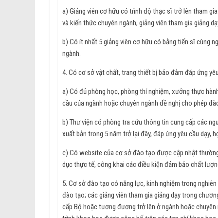
a) Giảng viên cơ hữu có trình độ thạc sĩ trở lên tham gi
và kiến thức chuyên ngành, giảng viên tham gia giảng dạy 
b) Có ít nhất 5 giảng viên cơ hữu có bằng tiến sĩ cùng n
ngành.
4. Có cơ sở vật chất, trang thiết bị bảo đảm đáp ứng yê
a) Có đủ phòng học, phòng thí nghiệm, xưởng thực hành,
cầu của ngành hoặc chuyên ngành đề nghị cho phép đà
b) Thư viện có phòng tra cứu thông tin cung cấp các ng
xuất bản trong 5 năm trở lại đây, đáp ứng yêu cầu dạy, 
c) Có website của cơ sở đào tạo được cập nhật thường x
dục thực tế, công khai các điều kiện đảm bảo chất lượn
5. Cơ sở đào tạo có năng lực, kinh nghiệm trong nghiên c
đào tạo; các giảng viên tham gia giảng dạy trong chương
cấp Bộ hoặc tương đương trở lên ở ngành hoặc chuyên ngàn