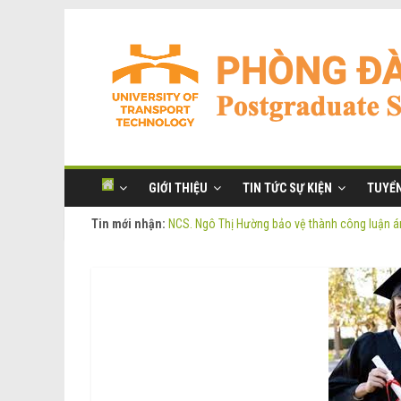
GIỚI THIỆU
TIN TỨC SỰ KIỆN
TUYỂN
Tin mới nhận:
NCS. Ngô Thị Hường bảo vệ thành công luận án
Thông báo Tuyển sinh Đào tạo trình độ Thạc s
Thông tin luận án tiến sĩ của NCS. Phạm Thị O
Thông tin luận án tiến sĩ của NCS. Ngô Thị Hư
NCS. Phạm Thị Oanh bảo vệ thành công luận án