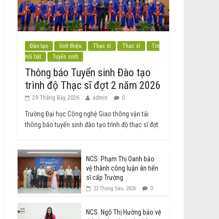
Đào tạo
Giới thiệu
Thạc sĩ
Thạc sĩ
Tin
nổi bật
Tuyển sinh
Thông báo Tuyển sinh Đào tạo
trình độ Thạc sĩ đợt 2 năm 2026
29 Tháng Bảy, 2026
admin
0
Trường Đại học Công nghệ Giao thông vận tải
thông báo tuyển sinh đào tạo trình độ thạc sĩ đợt
NCS. Phạm Thị Oanh bảo
vệ thành công luận án tiến
sĩ cấp Trường
0
23 Tháng Sáu, 2026
NCS. Ngô Thị Hường bảo vệ