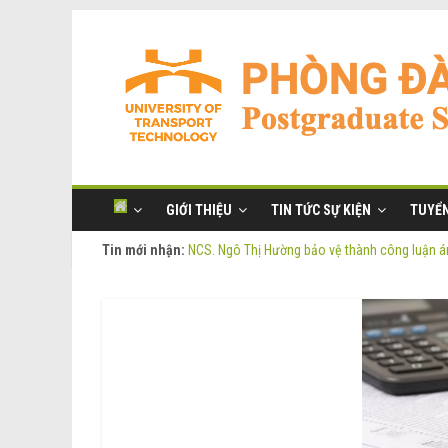
GIỚI THIỆU
TIN TỨC SỰ KIỆN
TUYỂN
Tin mới nhận:
NCS. Ngô Thị Hường bảo vệ thành công luận án
Thông báo Tuyển sinh Đào tạo trình độ Thạc s
Thông tin luận án tiến sĩ của NCS. Phạm Thị O
Thông tin luận án tiến sĩ của NCS. Ngô Thị Hư
NCS. Phạm Thị Oanh bảo vệ thành công luận án