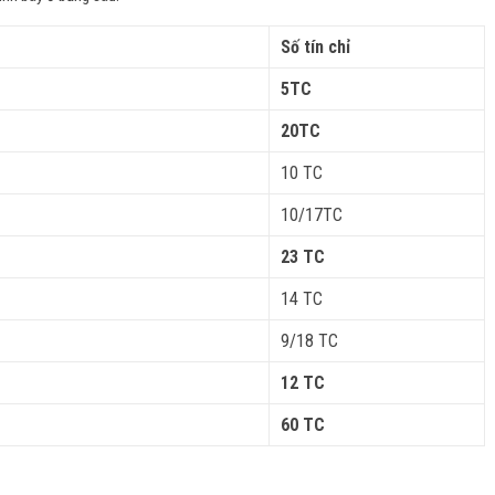
Số tín chỉ
5TC
20
TC
10 TC
10/17TC
23 TC
14 TC
9/18 TC
12 TC
60 TC