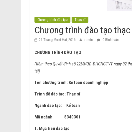
Chương trình đào tạo
Thạc sĩ
Chương trình đào tạo thạc
21 Tháng Mười Hai, 2016
admin
0 Bình luận
CHƯƠNG TRÌNH ĐÀO TẠO
(Kèm theo Quyết định số
2260
/QĐ-ĐHCNGTVT ngày 02 thán
tải)
Tên chương trình: Kế toán doanh nghiệp
Trình độ đào tạo: Thạc sĩ
Ngành đào tạo: Kế toán
Mã ngành:
8340301
1. Mục tiêu
đào tạo