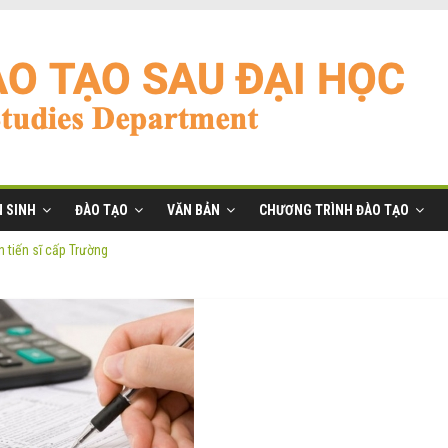
 SINH
ĐÀO TẠO
VĂN BẢN
CHƯƠNG TRÌNH ĐÀO TẠO
 tiến sĩ cấp Trường
ĩ đợt 2 năm 2026
anh
ờng
 tiến sĩ cấp Trường