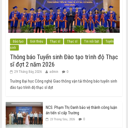
Đào tạo
Giới thiệu
Thạc sĩ
Thạc sĩ
Tin nổi bật
Tuyển
sinh
Thông báo Tuyển sinh Đào tạo trình độ Thạc
sĩ đợt 2 năm 2026
29 Tháng Bảy, 2026
admin
0
Trường Đại học Công nghệ Giao thông vận tải thông báo tuyển sinh
đào tạo trình độ thạc sĩ đợt
NCS. Phạm Thị Oanh bảo vệ thành công luận
án tiến sĩ cấp Trường
0
23 Tháng Sáu, 2026