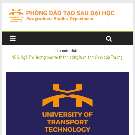
Tin mới nhận:
NCS. Ngô Thị Hường bảo vệ thành công luận án tiến sĩ cấp Trường
Thông báo Tuyển sinh Đào tạo trình độ Thạc sĩ đợt 2 năm 2026
Thông tin luận án tiến sĩ của NCS. Phạm Thị Oanh
Thông tin luận án tiến sĩ của NCS. Ngô Thị Hường
NCS. Phạm Thị Oanh bảo vệ thành công luận án tiến sĩ cấp Trường