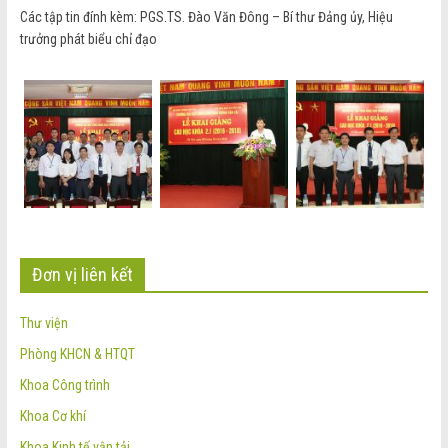
Các tập tin đính kèm: PGS.TS. Đào Văn Đông – Bí thư Đảng ủy, Hiệu
trưởng phát biểu chỉ đạo
Đơn vị liên kết
Thư viện
Phòng KHCN & HTQT
Khoa Công trình
Khoa Cơ khí
Khoa Kinh tế vận tải