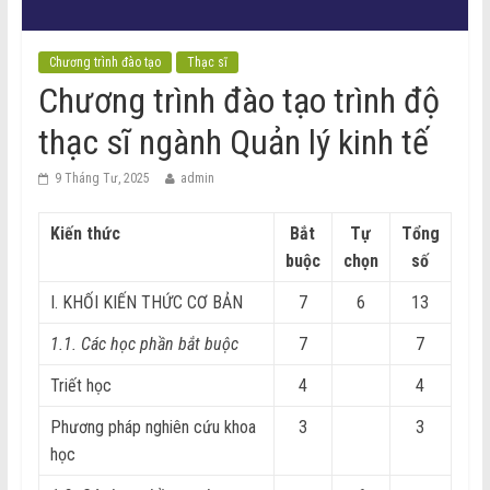
Chương trình đào tạo
Thạc sĩ
Chương trình đào tạo trình độ
thạc sĩ ngành Quản lý kinh tế
9 Tháng Tư, 2025
admin
Kiến thức
Bắt
Tự
Tổng
buộc
chọn
số
I. KHỐI KIẾN THỨC CƠ BẢN
7
6
13
1.1. Các học phần bắt buộc
7
7
Triết học
4
4
Phương pháp nghiên cứu khoa
3
3
học