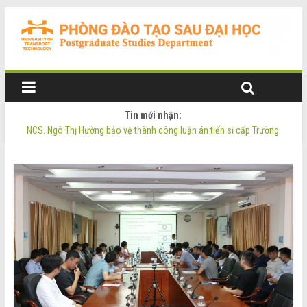
Tin mới nhận:
NCS. Ngô Thị Hường bảo vệ thành công luận án tiến sĩ cấp Trường
Thông báo Tuyển sinh Đào tạo trình độ Thạc sĩ đợt 2 năm 2026
Thông tin luận án tiến sĩ của NCS. Phạm Thị Oanh
Thông tin luận án tiến sĩ của NCS. Ngô Thị Hường
NCS. Phạm Thị Oanh bảo vệ thành công luận án tiến sĩ cấp Trường