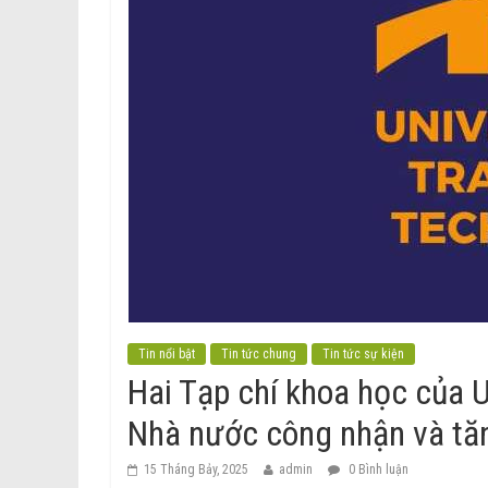
Tin nổi bật
Tin tức chung
Tin tức sự kiện
Hai Tạp chí khoa học của 
Nhà nước công nhận và tă
15 Tháng Bảy, 2025
admin
0 Bình luận