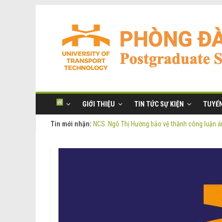
GIỚI THIỆU
TIN TỨC SỰ KIỆN
TUYỂN
Tin mới nhận:
NCS. Ngô Thị Hường bảo vệ thành công luận án
Thông báo Tuyển sinh Đào tạo trình độ Thạc s
Thông tin luận án tiến sĩ của NCS. Phạm Thị O
Thông tin luận án tiến sĩ của NCS. Ngô Thị Hư
NCS. Phạm Thị Oanh bảo vệ thành công luận án