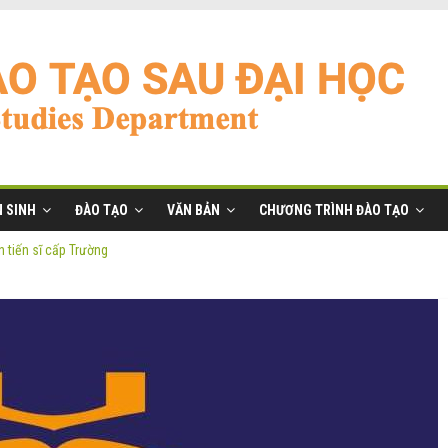
 SINH
ĐÀO TẠO
VĂN BẢN
CHƯƠNG TRÌNH ĐÀO TẠO
 tiến sĩ cấp Trường
ĩ đợt 2 năm 2026
anh
ờng
 tiến sĩ cấp Trường