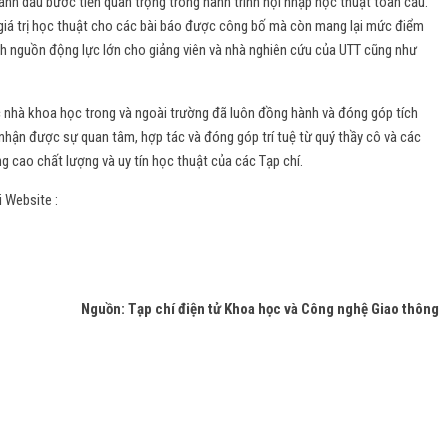
ánh dấu bước tiến quan trọng trong hành trình hội nhập học thuật toàn cầu.
giá trị học thuật cho các bài báo được công bố mà còn mang lại mức điểm
nh nguồn động lực lớn cho giảng viên và nhà nghiên cứu của UTT cũng như
c nhà khoa học trong và ngoài trường đã luôn đồng hành và đóng góp tích
 nhận được sự quan tâm, hợp tác và đóng góp trí tuệ từ quý thầy cô và các
g cao chất lượng và uy tín học thuật của các Tạp chí.
i Website :
Nguồn: Tạp chí điện tử Khoa học và Công nghệ Giao thông