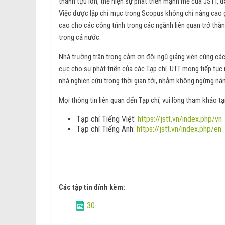
thành tựu lớn, thể hiện sự phát triển mạnh mẽ của JSTT, đ
Việc được lập chỉ mục trong Scopus không chỉ nâng cao 
cao cho các công trình trong các ngành liên quan trở thà
trong cả nước.
Nhà trường trân trọng cảm ơn đội ngũ giảng viên cùng cá
cực cho sự phát triển của các Tạp chí. UTT mong tiếp tục
nhà nghiên cứu trong thời gian tới, nhằm không ngừng nân
Mọi thông tin liên quan đến Tạp chí, vui lòng tham khảo tạ
Tạp chí Tiếng Việt:
https://jstt.vn/index.php/vn
Tạp chí Tiếng Anh:
https://jstt.vn/index.php/en
Các tập tin đính kèm:
30