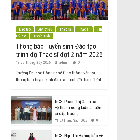
Đào tạo
Giới thiệu
Thạc sĩ
Thạc sĩ
Tin
nổi bật
Tuyển sinh
Thông báo Tuyển sinh Đào tạo
trình độ Thạc sĩ đợt 2 năm 2026
29 Tháng Bảy, 2026
admin
0
Trường Đại học Công nghệ Giao thông vận tải
thông báo tuyển sinh đào tạo trình độ thạc sĩ đợt
NCS. Phạm Thị Oanh bảo
vệ thành công luận án tiến
sĩ cấp Trường
0
23 Tháng Sáu, 2026
NCS. Ngô Thị Hường bảo vệ