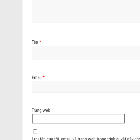
Tên
*
Email
*
Trang web
Lưu tên của tôi, email, và trang web trong trình duyệt này cho