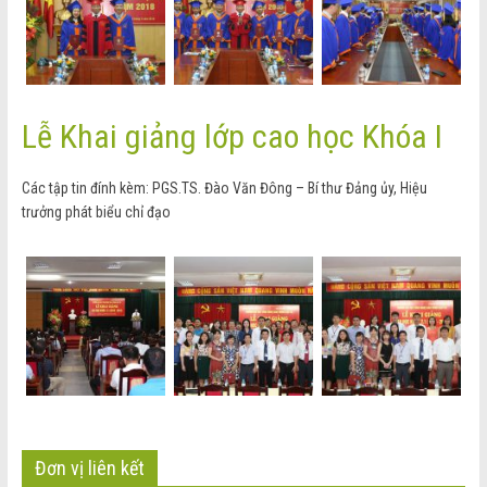
Lễ Khai giảng lớp cao học Khóa I
Các tập tin đính kèm: PGS.TS. Đào Văn Đông – Bí thư Đảng ủy, Hiệu
trưởng phát biểu chỉ đạo
Đơn vị liên kết