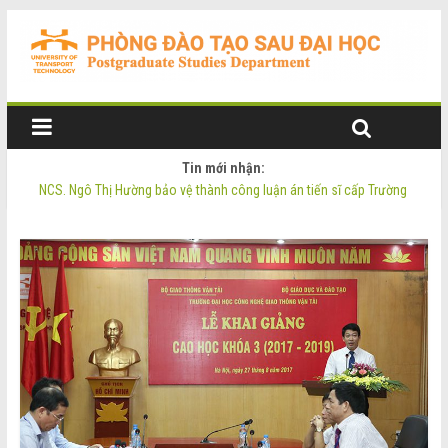
Tin mới nhận:
NCS. Phạm Thị Oanh bảo vệ thành công luận án tiến sĩ cấp Trường
NCS. Ngô Thị Hường bảo vệ thành công luận án tiến sĩ cấp Trường
Thông báo Tuyển sinh Đào tạo trình độ Thạc sĩ đợt 2 năm 2026
Thông tin luận án tiến sĩ của NCS. Phạm Thị Oanh
Thông tin luận án tiến sĩ của NCS. Ngô Thị Hường