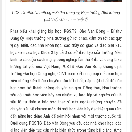
PGS.TS. Đào Văn Đông – Bí thư Đảng ủy, Hiệu trưởng Nhà trường
phát biểu khai mạc buổi lễ
Phát biểu khai giảng lớp học, PGS.TS. Đào Văn Đông – Bí thư
Đảng ủy, Hiệu trưởng Nhà trường gửi lời chào, cảm ơn tới các quý
vị đại biểu, các nhà khoa học, các thầy cô giáo và đặc biệt 212
học viên cao học Khóa 3 tại cả 3 cơ sở đào tạo của Trường. Nền
kinh tế và cuộc cách mạng công nghiệp lần thứ 4 đã và đang là xu
hướng tất yếu của Việt Nam, PGS.TS. Đào Văn Đông khẳng định
Trường Đại học Công nghệ GTVT cam kết cung cấp đến các học
viên những kiến thức chuyên môn tốt nhất, cập nhật nhất để các
bạn sớm trở thành những chuyên gia giỏi. Đồng thời, Nhà trường
yêu cầu mỗi học viên hãy coi nhiệm vụ học tập và nghiên cứu là
yếu tố tự thân ở bậc học thạc sĩ này, ngoài những chuyên đề
chuyên sâu về chuyên môn thì mỗi học viên hãy đặc biệt quan tâm
đến năng lực tiếng Anh để sớm hội nhập với môi trường quốc tế.
Cuối cùng, PGS.TS. Đào Văn Đông yêu cầu các nhà khoa học, các
giảng viên tiếp tục cập nhật kiến thức trong từng bài giảng, từng