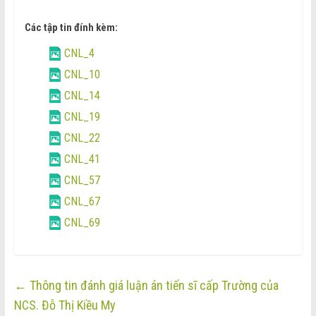
Các tập tin đính kèm:
CNL_4
CNL_10
CNL_14
CNL_19
CNL_22
CNL_41
CNL_57
CNL_67
CNL_69
←
Thông tin đánh giá luận án tiến sĩ cấp Trường của
NCS. Đỗ Thị Kiều My