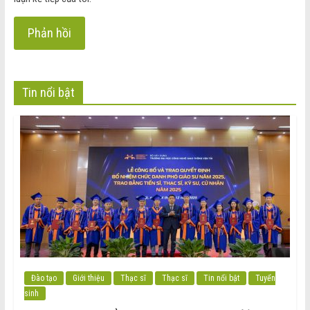
Tin nổi bật
Đào tạo
Giới thiệu
Thạc sĩ
Thạc sĩ
Tin nổi bật
Tuyển
sinh