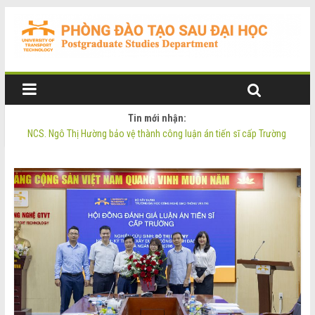
Tin mới nhận:
NCS. Phạm Thị Oanh bảo vệ thành công luận án tiến sĩ cấp Trường
NCS. Ngô Thị Hường bảo vệ thành công luận án tiến sĩ cấp Trường
Thông báo Tuyển sinh Đào tạo trình độ Thạc sĩ đợt 2 năm 2026
Thông tin luận án tiến sĩ của NCS. Phạm Thị Oanh
Thông tin luận án tiến sĩ của NCS. Ngô Thị Hường