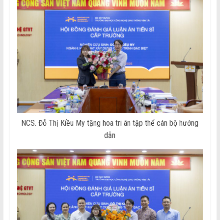
NCS. Đỗ Thị Kiều My tặng hoa tri ân tập thể cán bộ hướng
dẫn