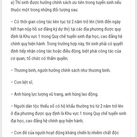
a) Thí sinh được hưởng chính sách ưu tiên trong tuyển sinh nếu
thuộc một trong những đối tượng sau:
– Có thời gian công tác liên tục từ 2 năm trở lên (tính đến ngày
hết hạn nộp hồ sơ đăng ký dự thi) tại các địa phương được quy
định là Khu vực 1 trong Quy chế tuyển sinh đại học, cao đẳng hệ
chính quy hiện hành. Trong trường hợp này, thí sinh phải có quyết
định tiếp nhận công tác hoặc điều động, biệt phái công tác của
cơ quan, tổ chức có thẩm quyền;
– Th­ương binh, ng­ười hư­ởng chính sách như­ th­ương binh;
– Con liệt sĩ;
– Anh hùng lực lư­ợng vũ trang, anh hùng lao động;
– Người dân tộc thiểu số có hộ khẩu thường trú từ 2 năm trở lên
ở địa phương được quy định là Khu vực 1 trong Quy chế tuyển sinh
đại học, cao đẳng hệ chính quy hiện hành;
– Con đẻ của người hoạt động kháng chiến bị nhiễm chất độc