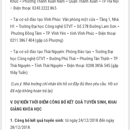
Khúc
–
Phường Thanh Xuân Nam
–
Quận Thanh Xuân
–
TP. Hà Nội
– Điện thoại: 0243.2222.865
– Tại cơ sở đào tạo Vĩnh Phúc: Văn phòng một cửa
–
Tầng 1, Nhà
H1
–
Trường Đại học Công nghệ GTVT
–
Số 278 Đường Lam Sơn
–
Phường Đồng Tâm
–
TP. Vĩnh Yên
–
tỉnh Vĩnh Phúc
–
Điện thoại:
0211.3867.404 (gặp cô Phượng).
– Tại cơ sở đào tạo Thái Nguyên: Phòng Đào tạo
–
Trường Đại
học Công nghệ GTVT
–
Đường Phú Thái
–
Phường Tân Thịnh
–
TP.
Thái Nguyên
–
Tỉnh Thái Nguyên
–
Điện thoại: 0208.3856.545 (gặp
thầy Tuấn).
(Lưu ý: Nhà trường chỉ nhận khi hồ sơ đầy đủ theo yêu cầu. Hồ sơ
đã nộp không hoàn trả lại).
V. DỰ KIẾN THỜI ĐIỂM CÔNG BỐ KẾT QUẢ TUYỂN SINH, KHAI
GIẢNG KHÓA HỌC
1. Công bố kết quả tuyển sinh:
từ ngày 24/12/2018 đến ngày
28/12/2018.