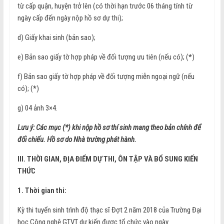
từ cấp quận, huyện trở lên (có thời hạn trước 06 tháng tính từ
ngày cấp đến ngày nộp hồ sơ dự thi);
d) Giấy khai sinh (bản sao);
e) Bản sao giấy tờ hợp pháp về đối tượng ưu tiên (nếu có); (
*
)
f) Bản sao giấy tờ hợp pháp về đối tượng miễn ngoại ngữ (nếu
có); (
*
)
g) 04 ảnh 3×4.
Lưu ý:
Các mục (*) khi nộp hồ sơ thí sinh mang theo bản chính để
đối chiếu. Hồ sơ do Nhà trường phát hành.
III. THỜI GIAN, ĐỊA ĐIỂM DỰ THI, ÔN TẬP VÀ BỔ SUNG KIẾN
THỨC
1. Thời gian thi:
Kỳ thi tuyển sinh trình độ thạc sĩ Đợt 2 năm 2018 của Trường Đại
học Công nghệ GTVT dự kiến được tổ chức vào ngày