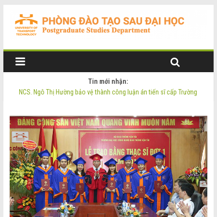
Tin mới nhận:
NCS. Ngô Thị Hường bảo vệ thành công luận án tiến sĩ cấp Trường
Thông báo Tuyển sinh Đào tạo trình độ Thạc sĩ đợt 2 năm 2026
Thông tin luận án tiến sĩ của NCS. Phạm Thị Oanh
Thông tin luận án tiến sĩ của NCS. Ngô Thị Hường
NCS. Phạm Thị Oanh bảo vệ thành công luận án tiến sĩ cấp Trường