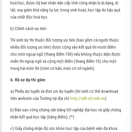
hoá học, được Uỷ ban nhân dân cấp tỉnh công nhận bị dị dạng, dị
tật, suy giảm khả năng tự lực trong sinh hoạt, học tập do hậu quả
của chất độc hoá học.
b) Chính sách ưu tiên:
Thí sinh dự thi thuộc đối tượng ưu tiên (bao gồm cả người thuộc
nhiều đối tượng ưu tiên) được cộng vào kết quả thi mười điểm
cho môn ngoại ngữ (thang điểm 100) nếu không thuộc diện được
miễn thi ngoại ngữ và cộng một điểm (thang điểm 10) cho một
trong hai môn thi (môn cơ bản, môn cơ sở ngành).
6. Hồ sơ dự thi gồm:
a) Phiếu dự tuyển và đơn xin dự tuyển (thí sinh có thể download
trên website của Trường tại địa chỉ
http://sdh.utt.edu.vn
).
b) Bản sao công chứng văn bằng tốt nghiệp đại học và giấy chứng
nhận kết quả học tập (bảng điểm); (*)
c) Giấy chứng nhận đủ sức khỏe học tập của bệnh viện đa khoa