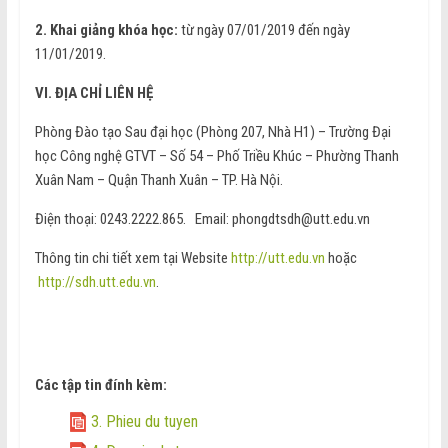
2. Khai giảng khóa học:
từ ngày 07/01/2019 đến ngày
11/01/2019.
VI. ĐỊA CHỈ LIÊN HỆ
Phòng Đào tạo Sau đại học (Phòng 207, Nhà H1) – Trường Đại
học Công nghệ GTVT – Số 54 – Phố Triều Khúc – Phường Thanh
Xuân Nam – Quận Thanh Xuân – TP. Hà Nội.
Điện thoại: 0243.2222.865. Email: phongdtsdh@utt.edu.vn
Thông tin chi tiết xem tại Website
http://utt.edu.vn
hoặc
http://sdh.utt.edu.vn
.
Các tập tin đính kèm:
3. Phieu du tuyen