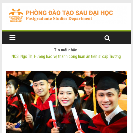
Tin mới nhận:
NCS. Ngô Thị Hường bảo vệ thành công luận án tiến sĩ cấp Trường
Thông báo Tuyển sinh Đào tạo trình độ Thạc sĩ đợt 2 năm 2026
Thông tin luận án tiến sĩ của NCS. Phạm Thị Oanh
Thông tin luận án tiến sĩ của NCS. Ngô Thị Hường
NCS. Phạm Thị Oanh bảo vệ thành công luận án tiến sĩ cấp Trường