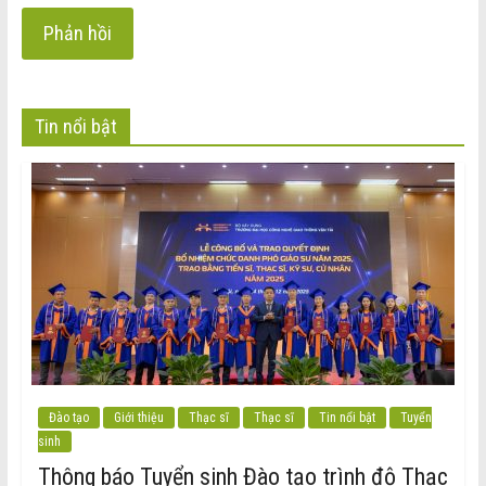
Tin nổi bật
Đào tạo
Giới thiệu
Thạc sĩ
Thạc sĩ
Tin nổi bật
Tuyển
sinh
Thông báo Tuyển sinh Đào tạo trình độ Thạc