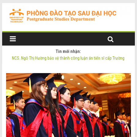
Tin mới nhận:
NCS. Ngô Thị Hường bảo vệ thành công luận án tiến sĩ cấp Trường
Thông báo Tuyển sinh Đào tạo trình độ Thạc sĩ đợt 2 năm 2026
Thông tin luận án tiến sĩ của NCS. Phạm Thị Oanh
Thông tin luận án tiến sĩ của NCS. Ngô Thị Hường
NCS. Phạm Thị Oanh bảo vệ thành công luận án tiến sĩ cấp Trường