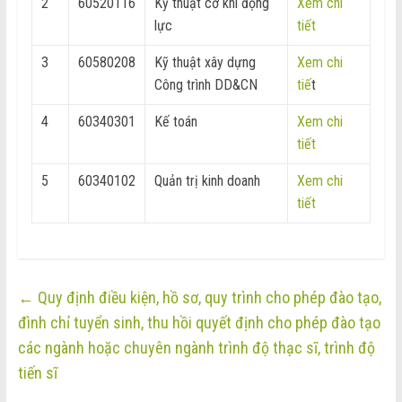
2
60520116
Kỹ thuật cơ khí động
Xem chi
lực
tiết
3
60580208
Kỹ thuật xây dựng
Xem chi
Công trình DD&CN
tiế
t
4
60340301
Kế toán
Xem chi
tiết
5
60340102
Quản trị kinh doanh
Xem chi
tiết
←
Quy định điều kiện, hồ sơ, quy trình cho phép đào tạo,
đình chỉ tuyển sinh, thu hồi quyết định cho phép đào tạo
các ngành hoặc chuyên ngành trình độ thạc sĩ, trình độ
tiến sĩ