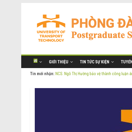
GIỚI THIỆU
TIN TỨC SỰ KIỆN
TUYỂN
Tin mới nhận:
NCS. Ngô Thị Hường bảo vệ thành công luận án
Thông báo Tuyển sinh Đào tạo trình độ Thạc s
Thông tin luận án tiến sĩ của NCS. Phạm Thị O
Thông tin luận án tiến sĩ của NCS. Ngô Thị Hư
NCS. Phạm Thị Oanh bảo vệ thành công luận án