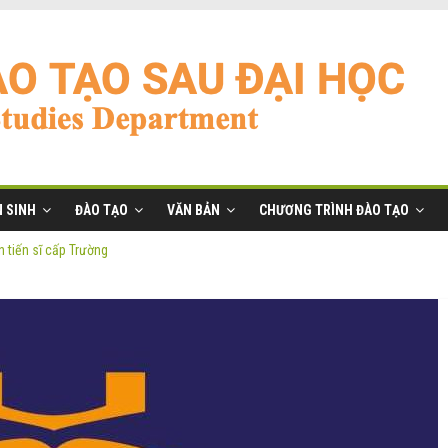
 SINH
ĐÀO TẠO
VĂN BẢN
CHƯƠNG TRÌNH ĐÀO TẠO
 tiến sĩ cấp Trường
ĩ đợt 2 năm 2026
anh
ờng
 tiến sĩ cấp Trường