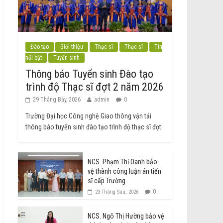
Đào tạo
Giới thiệu
Thạc sĩ
Thạc sĩ
Tin
nổi bật
Tuyển sinh
Thông báo Tuyển sinh Đào tạo
trình độ Thạc sĩ đợt 2 năm 2026
29 Tháng Bảy, 2026
admin
0
Trường Đại học Công nghệ Giao thông vận tải
thông báo tuyển sinh đào tạo trình độ thạc sĩ đợt
NCS. Phạm Thị Oanh bảo
vệ thành công luận án tiến
sĩ cấp Trường
0
23 Tháng Sáu, 2026
NCS. Ngô Thị Hường bảo vệ