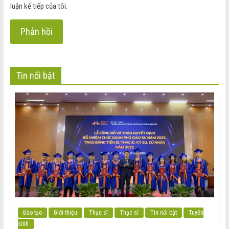
luận kế tiếp của tôi.
Tin nổi bật
Đào tạo
Giới thiệu
Thạc sĩ
Thạc sĩ
Tin nổi bật
Tuyển
sinh