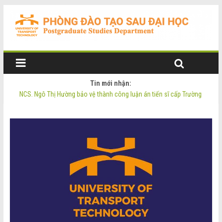
Tin mới nhận:
NCS. Ngô Thị Hường bảo vệ thành công luận án tiến sĩ cấp Trường
Thông báo Tuyển sinh Đào tạo trình độ Thạc sĩ đợt 2 năm 2026
Thông tin luận án tiến sĩ của NCS. Phạm Thị Oanh
Thông tin luận án tiến sĩ của NCS. Ngô Thị Hường
NCS. Phạm Thị Oanh bảo vệ thành công luận án tiến sĩ cấp Trường